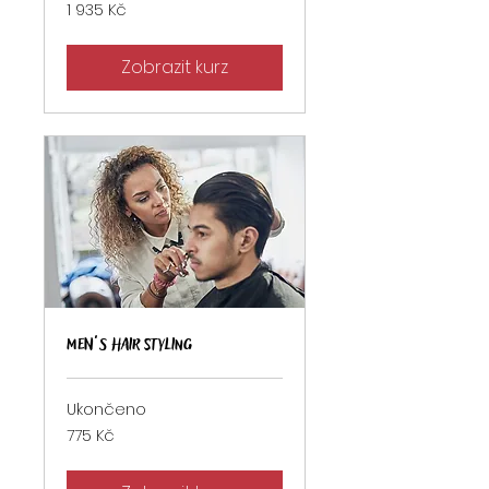
1 935
1 935 Kč
českých
korun
Zobrazit kurz
Men’s Hair Styling
Ukončeno
775
775 Kč
českých
korun