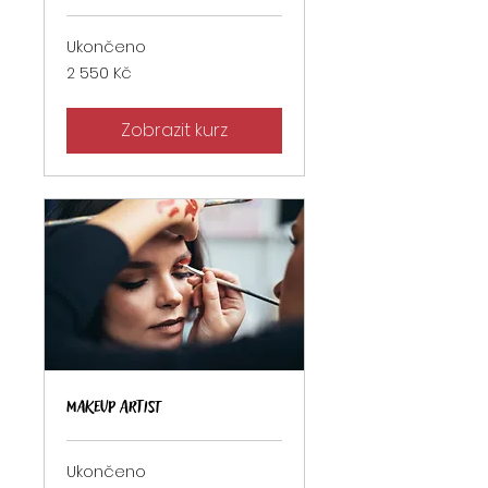
Ukončeno
2 550
2 550 Kč
českých
korun
Zobrazit kurz
Makeup Artist
Ukončeno