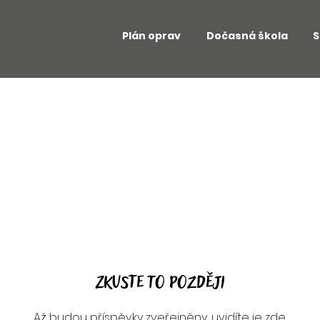
Plán oprav
Dočasná škola
S
Zkuste to později
Až budou příspěvky zveřejněny, uvidíte je zde.